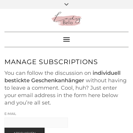
Skip
Toggle
ARBEITE MIT MIR
header
to
BEA – DIY BLOGGER
content
SOCIAL
MEDIA
Toggle Navigation
MANAGE SUBSCRIPTIONS
You can follow the discussion on
individuell
bestickte Geschenkanhänger
without having
to leave a comment. Cool, huh? Just enter
your email address in the form here below
and you’re all set.
E-MAIL