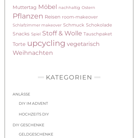
Möbel
Muttertag
nachhaltig
Ostern
Pflanzen
Reisen
room-makeover
Schmuck
Schokolade
Schlafzimmer makeover
Stoff & Wolle
Snacks
Tauschpaket
Spiel
upcycling
vegetarisch
Torte
Weihnachten
KATEGORIEN
ANLÄSSE
DIY IM ADVENT
HOCHZEITS DIY
DIY GESCHENKE
GELDGESCHENKE