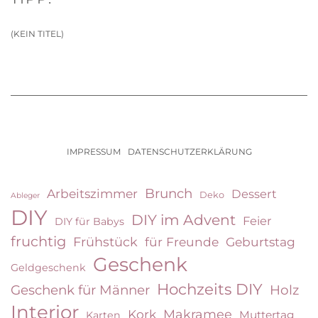
(KEIN TITEL)
IMPRESSUM
DATENSCHUTZERKLÄRUNG
Brunch
Arbeitszimmer
Dessert
Deko
Ableger
DIY
DIY im Advent
Feier
DIY für Babys
fruchtig
Frühstück
für Freunde
Geburtstag
Geschenk
Geldgeschenk
Hochzeits DIY
Geschenk für Männer
Holz
Interior
Kork
Makramee
Muttertag
Karten