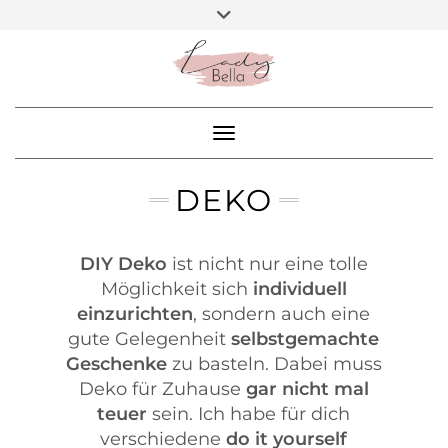
Skip
Toggle
ARBEITE MIT MIR
header
to
BEA – DIY BLOGGER
content
SOCIAL
MEDIA
Toggle Navigation
DEKO
DIY Deko
ist nicht nur eine tolle
Möglichkeit sich
individuell
einzurichten
, sondern auch eine
gute Gelegenheit
selbstgemachte
Geschenke
zu basteln. Dabei muss
Deko für Zuhause
gar nicht mal
teuer
sein. Ich habe für dich
verschiedene
do it yourself