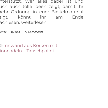
nterstützt. Wer alles dabei ist und
uch auch tolle Ideen zeigt, damit ihr
ehr Ordnung in euer Bastelmaterial
zeigt, könnt ihr am Ende
achlesen.
weiterlesen
terior
-
by
Bea
-
17 Comments