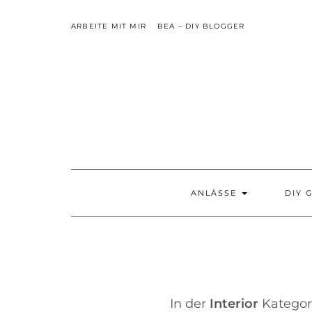
Skip
to
ARBEITE MIT MIR
BEA – DIY BLOGGER
content
ANLÄSSE
DIY 
In der
Interior
Kategor