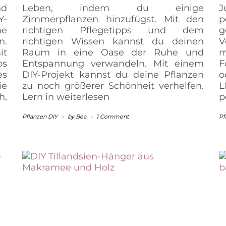
nd
Leben, indem du einige
J
Y-
Zimmerpflanzen hinzufügst. Mit den
p
e
richtigen Pflegetipps und dem
g
n.
richtigen Wissen kannst du deinen
V
it
Raum in eine Oase der Ruhe und
m
os
Entspannung verwandeln. Mit einem
F
es
DIY-Projekt kannst du deine Pflanzen
o
e
zu noch größerer Schönheit verhelfen.
h,
Lern in
weiterlesen
p
Pflanzen DIY
-
by
Bea
-
1 Comment
Pf