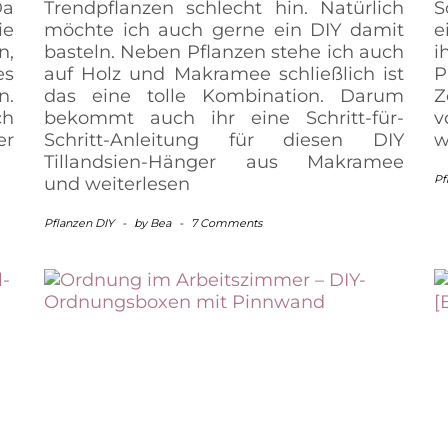
Da
Trendpflanzen schlecht hin. Natürlich
S
ie
möchte ich auch gerne ein DIY damit
e
n,
basteln. Neben Pflanzen stehe ich auch
i
es
auf Holz und Makramee schließlich ist
P
n.
das eine tolle Kombination. Darum
Z
ch
bekommt auch ihr eine Schritt-für-
v
er
Schritt-Anleitung für diesen DIY
w
Tillandsien-Hänger aus Makramee
Pf
und
weiterlesen
Pflanzen DIY
-
by
Bea
-
7 Comments