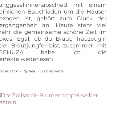
unggesellinnenabschied mit einem
einlichen Bauchladen um die Häuser
ezogen ist, gehört zum Glück der
ergangenheit an. Heute steht viel
ehr die gemeinsame schöne Zeit im
okus. Egal, ob du Braut, Trauzeugin
der Brautjungfer bist, zusammen mit
LECHUZA habe ich die
erfekte
weiterlesen
lanzen DIY
-
by
Bea
-
2 Comments