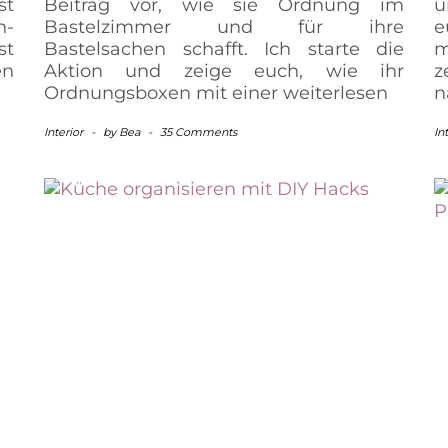
st
Beitrag vor, wie sie Ordnung im
u
n-
Bastelzimmer und für ihre
e
st
Bastelsachen schafft. Ich starte die
m
en
Aktion und zeige euch, wie ihr
Ordnungsboxen mit einer
weiterlesen
n
Interior
-
by
Bea
-
35 Comments
In