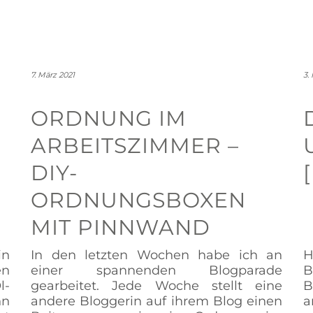
7. März 2021
3.
ORDNUNG IM
ARBEITSZIMMER –
DIY-
ORDNUNGSBOXEN
MIT PINNWAND
in
In den letzten Wochen habe ich an
H
en
einer spannenden Blogparade
B
l-
gearbeitet. Jede Woche stellt eine
B
nn
andere Bloggerin auf ihrem Blog einen
a