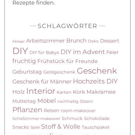
Rezepte finden.
SCHLAGWÖRTER
Brunch
Arbeitszimmer
Dessert
Deko
Ableger
DIY
DIY im Advent
Feier
DIY für Babys
fruchtig
Frühstück
für Freunde
Geschenk
Geburtstag
Geldgeschenk
Hochzeits DIY
Geschenk für Männer
Interior
Holz
Kork
Makramee
Karten
Möbel
Muttertag
nachhaltig
Ostern
Pflanzen
Reisen
room-makeover
Schmuck
Schokolade
Schlafzimmer makeover
Stoff & Wolle
Snacks
Tauschpaket
Spiel