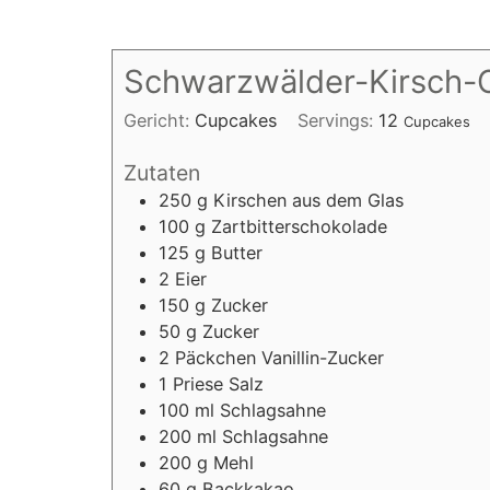
Schwarzwälder-Kirsch-
Gericht:
Cupcakes
Servings:
12
Cupcakes
Zutaten
250
g
Kirschen aus dem Glas
100
g
Zartbitterschokolade
125
g
Butter
2
Eier
150
g
Zucker
50
g
Zucker
2
Päckchen
Vanillin-Zucker
1
Priese
Salz
100
ml
Schlagsahne
200
ml
Schlagsahne
200
g
Mehl
60
g
Backkakao