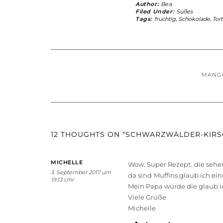
Author:
Bea
Filed Under:
Süßes
Tags:
fruchtig
,
Schokolade
,
Tor
MANGO
12 THOUGHTS ON “SCHWARZWÄLDER-KIRS
MICHELLE
Wow. Super Rezept. die sehen 
3. September 2017 um
da sind Muffins glaub ich ei
19:13 Uhr
Mein Papa würde die glaub ich
Viele Grüße
Michelle