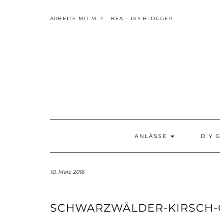
Skip
to
ARBEITE MIT MIR
BEA – DIY BLOGGER
content
ANLÄSSE
DIY 
10. März 2016
SCHWARZWÄLDER-KIRSCH-