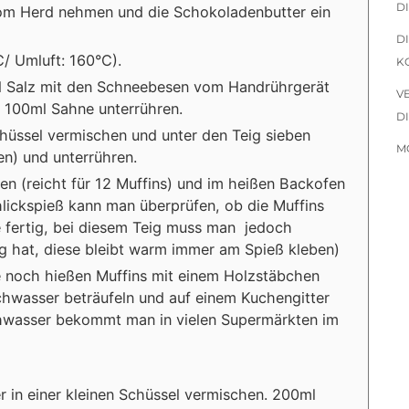
D
vom Herd nehmen und die Schokoladenbutter ein
D
/ Umluft: 160°C).
O
und Salz mit den Schneebesen vom Handrührgerät
V
 100ml Sahne unterrühren.
D
hüssel vermischen und unter den Teig sieben
M
en) und unterrühren.
en (reicht für 12 Muffins) und im heißen Backofen
lickspieß kann man überprüfen, ob die Muffins
sie fertig, bei diesem Teig muss man jedoch
 hat, diese bleibt warm immer am Spieß kleben)
e noch hießen Muffins mit einem Holzstäbchen
hwasser beträufeln und auf einem Kuchengitter
chwasser bekommt man in vielen Supermärkten im
r in einer kleinen Schüssel vermischen. 200ml