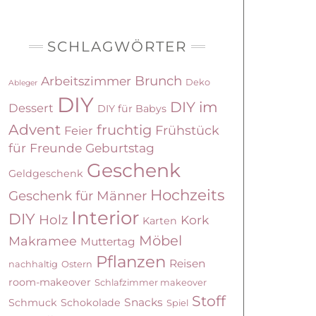
SCHLAGWÖRTER
Brunch
Arbeitszimmer
Deko
Ableger
DIY
DIY im
Dessert
DIY für Babys
Advent
fruchtig
Frühstück
Feier
für Freunde
Geburtstag
Geschenk
Geldgeschenk
Hochzeits
Geschenk für Männer
Interior
DIY
Holz
Kork
Karten
Möbel
Makramee
Muttertag
Pflanzen
Reisen
nachhaltig
Ostern
room-makeover
Schlafzimmer makeover
Stoff
Snacks
Schmuck
Schokolade
Spiel