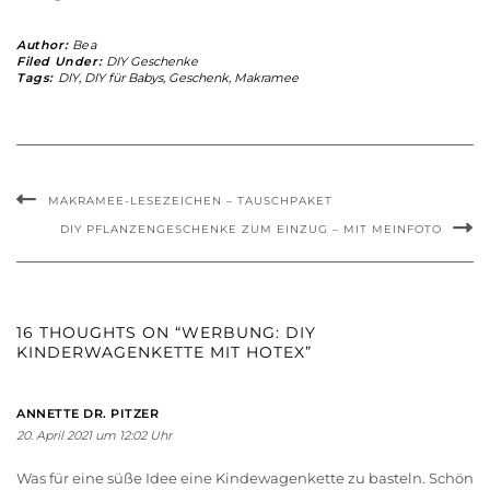
Author:
Bea
Filed Under:
DIY Geschenke
Tags:
DIY
,
DIY für Babys
,
Geschenk
,
Makramee
MAKRAMEE-LESEZEICHEN – TAUSCHPAKET
DIY PFLANZENGESCHENKE ZUM EINZUG – MIT MEINFOTO
16 THOUGHTS ON “WERBUNG: DIY
KINDERWAGENKETTE MIT HOTEX”
ANNETTE DR. PITZER
20. April 2021 um 12:02 Uhr
Was für eine süße Idee eine Kindewagenkette zu basteln. Schön