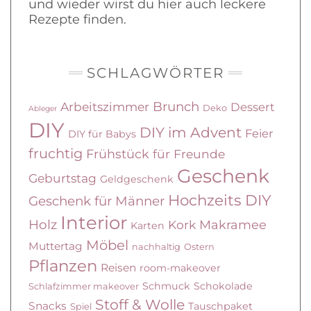
und wieder wirst du hier auch leckere
Rezepte finden.
SCHLAGWÖRTER
Brunch
Arbeitszimmer
Dessert
Deko
Ableger
DIY
DIY im Advent
Feier
DIY für Babys
fruchtig
Frühstück
für Freunde
Geschenk
Geburtstag
Geldgeschenk
Hochzeits DIY
Geschenk für Männer
Interior
Holz
Kork
Makramee
Karten
Möbel
Muttertag
nachhaltig
Ostern
Pflanzen
Reisen
room-makeover
Schmuck
Schokolade
Schlafzimmer makeover
Stoff & Wolle
Snacks
Tauschpaket
Spiel