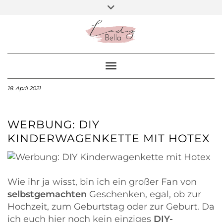
Skip
Toggle
ARBEITE MIT MIR
header
to
BEA – DIY BLOGGER
content
SOCIAL
MEDIA
Toggle Navigation
18. April 2021
WERBUNG: DIY
KINDERWAGENKETTE MIT HOTEX
Wie ihr ja wisst, bin ich ein großer Fan von
selbstgemachten
Geschenken, egal, ob zur
Hochzeit, zum Geburtstag oder zur Geburt. Da
ich euch hier noch kein einziges
DIY-