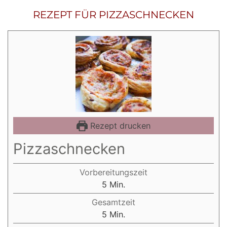
REZEPT FÜR PIZZASCHNECKEN
Rezept drucken
Pizzaschnecken
Vorbereitungszeit
Minuten
5
Min.
Gesamtzeit
Minuten
5
Min.