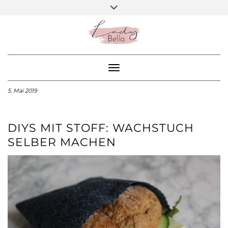
Skip
Toggle
ARBEITE MIT MIR
header
to
BEA – DIY BLOGGER
content
SOCIAL
MEDIA
Toggle Navigation
5. Mai 2019
DIYS MIT STOFF: WACHSTUCH
SELBER MACHEN