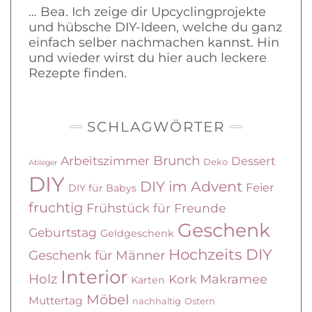
… Bea. Ich zeige dir Upcyclingprojekte
und hübsche DIY-Ideen, welche du ganz
einfach selber nachmachen kannst. Hin
und wieder wirst du hier auch leckere
Rezepte finden.
SCHLAGWÖRTER
Brunch
Arbeitszimmer
Dessert
Deko
Ableger
DIY
DIY im Advent
Feier
DIY für Babys
fruchtig
Frühstück
für Freunde
Geschenk
Geburtstag
Geldgeschenk
Hochzeits DIY
Geschenk für Männer
Interior
Holz
Kork
Makramee
Karten
Möbel
Muttertag
nachhaltig
Ostern