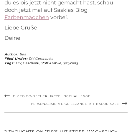
du es bis jetzt nicht gemacht hast, schau
doch jetzt mal auf Saskias Blog
Farbenmädchen
vorbei.
Liebe Grüße
Deine
Author:
Bea
Filed Under:
DIY Geschenke
Tags:
DIY
,
Geschenk
,
Stoff & Wolle
,
upcycling
DIY TO GO-BECHER UPCYCLINGCHALLENGE
PERSONALISIERTE GRILLZANGE MIT BACON-SALZ
2 THOUGHTS ON “DIYS MIT STOFF: WACHSTUCH