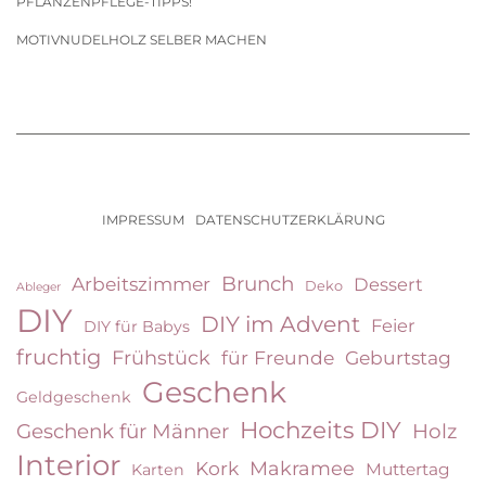
PFLANZENPFLEGE-TIPPS!
MOTIVNUDELHOLZ SELBER MACHEN
IMPRESSUM
DATENSCHUTZERKLÄRUNG
Brunch
Arbeitszimmer
Dessert
Deko
Ableger
DIY
DIY im Advent
Feier
DIY für Babys
fruchtig
Frühstück
für Freunde
Geburtstag
Geschenk
Geldgeschenk
Hochzeits DIY
Geschenk für Männer
Holz
Interior
Kork
Makramee
Muttertag
Karten