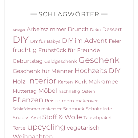
SCHLAGWÖRTER
Brunch
Arbeitszimmer
Dessert
Deko
Ableger
DIY
DIY im Advent
Feier
DIY für Babys
fruchtig
Frühstück
für Freunde
Geschenk
Geburtstag
Geldgeschenk
Hochzeits DIY
Geschenk für Männer
Interior
Holz
Kork
Makramee
Karten
Möbel
Muttertag
nachhaltig
Ostern
Pflanzen
Reisen
room-makeover
Schmuck
Schokolade
Schlafzimmer makeover
Stoff & Wolle
Snacks
Tauschpaket
Spiel
upcycling
vegetarisch
Torte
Weihnachten